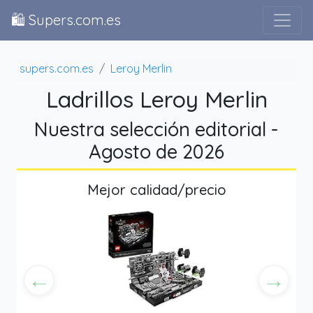
🛍️ Supers.com.es
supers.com.es
Leroy Merlin
Ladrillos Leroy Merlin
Nuestra selección editorial -
Agosto de 2026
Mejor calidad/precio
←
→
Anterior
Siguien