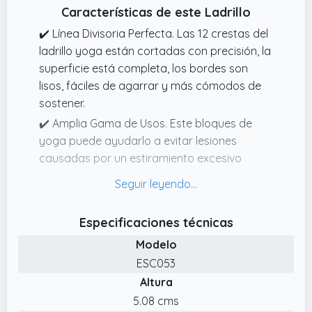
Características de este Ladrillo
✔️ Línea Divisoria Perfecta. Las 12 crestas del
ladrillo yoga están cortadas con precisión, la
superficie está completa, los bordes son
lisos, fáciles de agarrar y más cómodos de
sostener.
✔️ Amplia Gama de Usos. Este bloques de
yoga puede ayudarlo a evitar lesiones
causadas por un estiramiento excesivo
durante el ejercicio, al mismo tiempo que
mejora la flexibilidad y la capacidad de
mantener el equilibrio.
Especificaciones técnicas
✔️ Materiales de Alta Calidad. El bloque yoga
Modelo
está hecho de material EVA de alta densidad,
ESC053
que es ecológico, impermeable,
Altura
antideslizante, resistente y duradero.
5.08 cms
✔️ Fácil de Transportar. El bloque de yoga