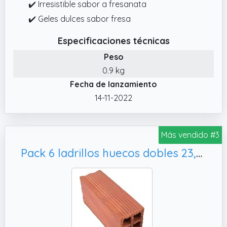
✔️ Irresistible sabor a fresanata
✔️ Geles dulces sabor fresa
Especificaciones técnicas
Peso
0.9 kg
Fecha de lanzamiento
14-11-2022
Más vendido #3
Pack 6 ladrillos huecos dobles 23,7x12 cm – Ladrillo cerámico perforado para tabiques y cerramientos ligeros