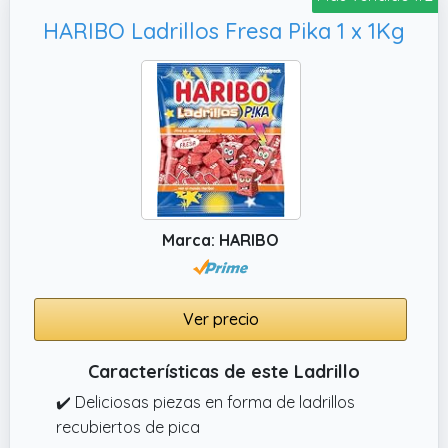
de yoga, Pilates y fitness * para principiantes
HARIBO Ladrillos Fresa Pika 1 x 1Kg
y usuarios avanzados * puede utilizarse
tanto en interiores como en exteriores|*Para
información sobre la garantía, consulte Guías
y documentos del producto
Marca: HARIBO
Ver precio
Características de este Ladrillo
✔️ Deliciosas piezas en forma de ladrillos
recubiertos de pica