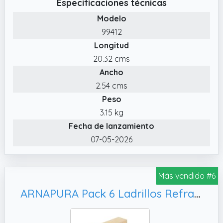
Especificaciones técnicas
✔️ Elastolith se puede aplicar a cualquier
Modelo
superficie limpia, seca y plana. Elastolith no
99412
se puede aplicar a superficies de madera,
Longitud
sucias, bituminosas, lisas o húmedas.
20.32 cms
✔️ Elastolith es una gama de ladrillos flexibles
Ancho
que reproducen fielmente el ladrillo cara
vista o ladrillo obra vista, pero con un
2.54 cms
espesor y un peso infinitamente reducidos.
Peso
Decoracion hogar y decoración pared para
3.15 kg
interiores y exteriores.
Fecha de lanzamiento
✔️ El ladrillo Elastolith se vende en paquetes
07-05-2026
cuyo contenido es adecuado para cubrir 1
metro cuadrado de pared o fachada,
incluyendo juntas. Revestimiento perfecto
Más vendido #6
como decoracion decoracion habitacion,
ARNAPURA Pack 6 Ladrillos Refractarios 22 x 11 x 3 cm | Fabricados con Arcilla Refractaria | Ladrillo Refractario perfecto para Chimeneas, Hornos y Barbacoas
decoracion decoración hogar, decoracion
salon