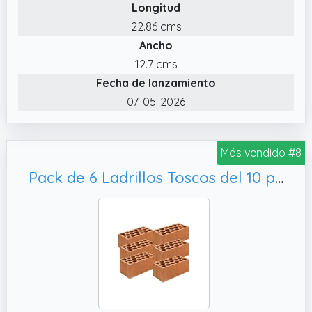
Longitud
mide 23 cm de largo, 15 cm de ancho y 7,6 cm
de alto.
22.86 cms
Ancho
✔️ Fácil de Limpiar. Cuando desees limpiar el
bloques yoga después de usarlo durante
12.7 cms
mucho tiempo, solo necesitas usar un paño
Fecha de lanzamiento
con detergente suave para limpiarlo y luego
07-05-2026
secarlo al aire.
Más vendido #8
Pack de 6 Ladrillos Toscos del 10 para Construcción – Ladrillos de Arcilla Cocida – Alta Resistencia y Calidad