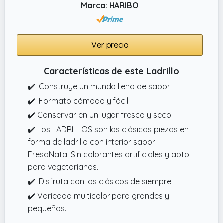
Marca: HARIBO
una superficie lisa, fácil de alinear y apilar al
montar, y la compleja estructura también se
puede completar de manera eficiente, para
Ver precio
que novatos y veteranos puedan disfrutar
del suave montaje, y poner en práctica
Características de este Ladrillo
rápidamente sus ideas
✔️ ¡Construye un mundo lleno de sabor!
✔️ Ladrillos Rojos Realistas: Ladrillos
miniatura rojos está modelado a partir de
✔️ ¡Formato cómodo y fácil!
ladrillos rojos reales, con un aspecto rojo
✔️ Conservar en un lugar fresco y seco
brillante y detalles de agujeros realistas,
✔️ Los LADRILLOS son las clásicas piezas en
reproduciendo en gran medida la textura y
forma de ladrillo con interior sabor
la forma de los ladrillos rojos, y cada ladrillo
FresaNata. Sin colorantes artificiales y apto
está finamente esculpido para dar un
para vegetarianos.
aspecto natural y rústico
✔️ ¡Disfruta con los clásicos de siempre!
✔️ Variedad multicolor para grandes y
pequeños.