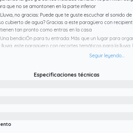
ra que no se amontonen en la parte inferior
 Lluvia, no gracias: Puede que te guste escuchar el sonido de 
so cubierto de agua? Gracias a este paragüero con recipiente
tienen tan pronto como entras en la casa
 Una bendiciÓn para tu entrada: Más que un lugar para organ
 lluvia, este paragüero con recortes temáticos para la lluvia, 
trada más acogedora
 Sin oscilaciÓn: La base de acero grueso asegura una gran e
raguas largos, rollos de papel, bastones u otros objetos en é
Especificaciones técnicas
 Qué hay en la caja: Un paragüero de metal con una bandeja
nchos cortos y 4 almohadillas antideslizantes para proteger 
iento