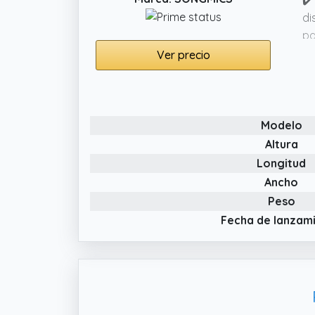
✔️
di
pa
Ver precio
✔️
to
✔️
qu
Modelo
de
Altura
Longitud
Ancho
Peso
Fecha de lanzam