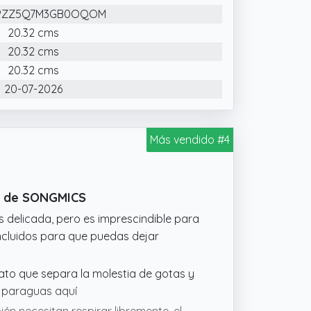
PZZ5Q7M3GB0OQOM
20.32 cms
as ofrece un espacio amplio de
20.32 cms
esenciales, asegurando una limpia y
s, y acomodando diversos artículos de
20.32 cms
nvitados o días con mal tiempo,
20-07-2026
Más vendido #4
ro de SONGMICS
delicada, pero es imprescindible para
incluidos para que puedas dejar
ato que separa la molestia de gotas y
u paraguas aquí