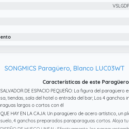
VSLGD
zonas de en cualquier condición climática.
 Para Ocasiones Diversas: Este organizador de para paragu
macenamiento para paraguas, periódicos y otros elementos 
denada que cumple con los requisitos de hogares y negocio
nera práctica en situaciones de uso diario como visitas de i
iento
omoviendo un ambiente y funcional.
SONGMICS Paragüero, Blanco LUC03WT
Características de este Paragüe
 SALVADOR DE ESPACIO PEQUEÑO: La figura del paragüero es 
sa, tiendas, sala del hotel o entrada del bar; Los 4 ganchos 
raguas largos o cortos con él
 QUE HAY EN LA CAJA: Un paragüero de acero artístico, un pl
 suelo, 4 ganchos preparados paraparaguas cortos. Aloja t