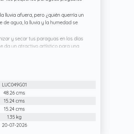
la lluvia afuera, pero ¿quién querría un
 de agua, la lluvia y la humedad se
izar y secar tus paraguas en los días
le da un atractivo artístico para una
stabilidad, incluso si pones muchos
l
 de goteo, 2 ganchos largos, 2
LUC049G01
el suelo
48.26 cms
15.24 cms
15.24 cms
1.35 kg
20-07-2026