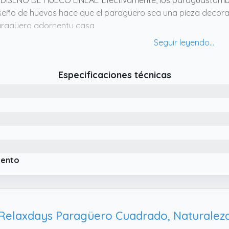
 DISEÑO DE HUECO LINEAL: Efectivamente, los paraguastambié
seño de huevos hace que el paragüero sea una pieza decora
ragüero adornentu casa
 DULZURA DE METAL: La apariencia de acero del paragüero
da la familia. Tal vez te preocupes por el suelo.
 DEJA LA LLUVIA CON PARAGÜERO: ¿Dónde se fue el agua? Ha
Especificaciones técnicas
e se puede sacar a cualquier momento. Puedes verter el agu
 la molestia de gotas
iento
Relaxdays Paragüero Cuadrado, Naturalez