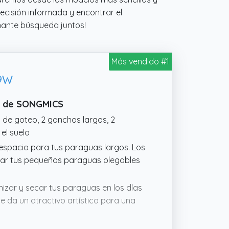
ecisión informada y encontrar el
nante búsqueda juntos!
Más vendido #1
49W
ro de SONGMICS
 de goteo, 2 ganchos largos, 2
el suelo
 espacio para tus paraguas largos. Los
lgar tus pequeños paraguas plegables
izar y secar tus paraguas en los días
le da un atractivo artístico para una
la lluvia afuera, pero ¿quién querría un