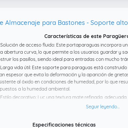
Características de este Paragüer
 Solución de acceso fluido: Este portaparaguas incorpora un
a abertura curva, lo que permite a los usuarios guardar y sa
struir los pasillos, siendo ideal para entradas con mucho trá
 Larga vida útil: Este soporte para paraguas está construid
an espesor que evita la deformación y la aparición de grietas
sistente al óxido en condiciones de humedad, por lo que resu
puestos a la humedad ambiental.
 Estilo decorativo: Luc una textura mate refinada, adecuad
ntemporáneos y áreas comerciales, mejorando tanto la utilid
cilidad y sirviendo como un accesorio práctico y elegante par
 Protege los Suelos: Incorpora un de drenaje interno intelige
Especificaciones técnicas
rantizando que no haya derrames ni goteos que dañen tus sue