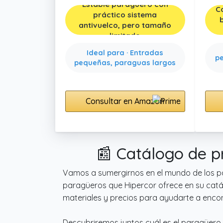
Estable paragüero con
C
práctico sistema
antivuelco, pero tamaño
limitado
Ideal para · Entradas
pe
pequeñas, paraguas largos
Consultar en Amazon
📰 Catálogo de p
Vamos a sumergirnos en el mundo de los pa
paragüeros que Hipercor ofrece en su catál
materiales y precios para ayudarte a encon
Descubriremos juntos cuál es el paragüero i