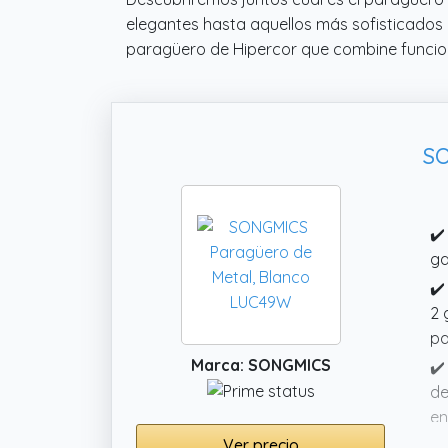
elegantes hasta aquellos más sofisticados 
paragüero de Hipercor que combine funcion
SO
✔️
ga
✔️
2 
pa
Marca: SONGMICS
✔️
de
en
Ver precio
✔️