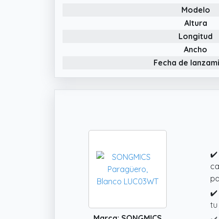
Modelo
y 
Altura
✔️
Longitud
al
or
Ancho
ma
Fecha de lanzam
pr
✔️
ca
pa
✔️
tu
Marca: SONGMICS