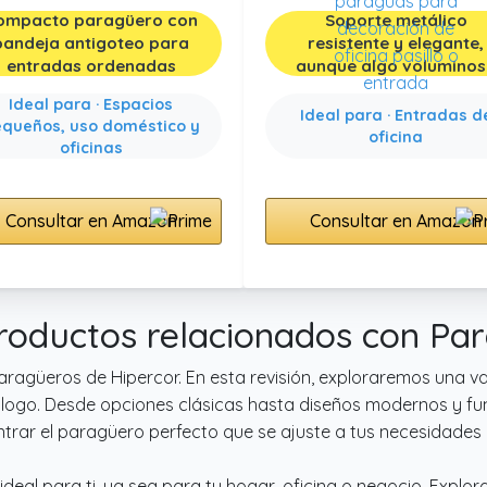
ompacto paragüero con
Soporte metálico
bandeja antigoteo para
resistente y elegante,
entradas ordenadas
aunque algo volumino
Ideal para · Espacios
Ideal para · Entradas d
queños, uso doméstico y
oficina
oficinas
Consultar en Amazon
Consultar en Amazon
roductos relacionados con Pa
ragüeros de Hipercor. En esta revisión, exploraremos una 
ogo. Desde opciones clásicas hasta diseños modernos y func
trar el paragüero perfecto que se ajuste a tus necesidades y
deal para ti, ya sea para tu hogar, oficina o negocio. Expl