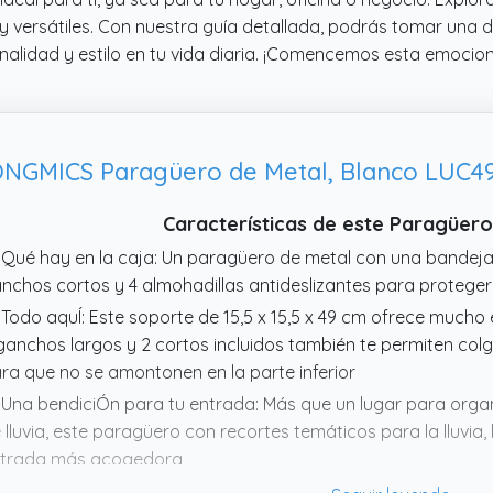
y versátiles. Con nuestra guía detallada, podrás tomar una d
alidad y estilo en tu vida diaria. ¡Comencemos esta emocio
NGMICS Paragüero de Metal, Blanco LUC
Características de este Paragüe
 Qué hay en la caja: Un paragüero de metal con una bandeja
nchos cortos y 4 almohadillas antideslizantes para proteger 
 Todo aquÍ: Este soporte de 15,5 x 15,5 x 49 cm ofrece mucho
ganchos largos y 2 cortos incluidos también te permiten co
ra que no se amontonen en la parte inferior
 Una bendiciÓn para tu entrada: Más que un lugar para organ
 lluvia, este paragüero con recortes temáticos para la lluvia, 
trada más acogedora
 Lluvia, no gracias: Puede que te guste escuchar el sonido de 