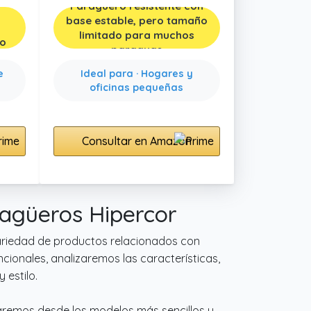
Paragüero resistente con
base estable, pero tamaño
limitado para muchos
so
paraguas
e
Ideal para · Hogares y
oficinas pequeñas
Consultar en Amazon
ragüeros Hipercor
variedad de productos relacionados con
ionales, analizaremos las características,
 estilo.
oraremos desde los modelos más sencillos y