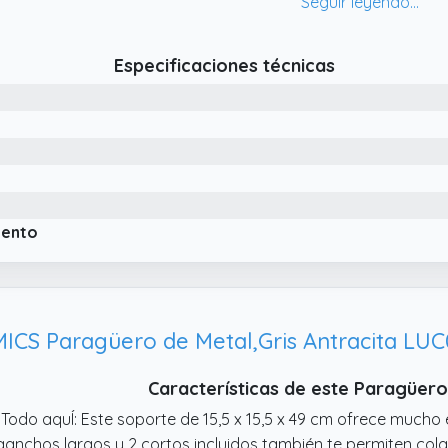
so cubierto de agua? Gracias a este paragüero con recipiente
tienen tan pronto como entras en la casa
Especificaciones técnicas
 Sin oscilaciÓn: La base de acero grueso asegura una gran e
raguas largos, rollos de papel, bastones u otros objetos en é
iento
CS Paragüero de Metal,Gris Antracita LU
Características de este Paragüe
 Todo aquÍ: Este soporte de 15,5 x 15,5 x 49 cm ofrece mucho
ganchos largos y 2 cortos incluidos también te permiten co