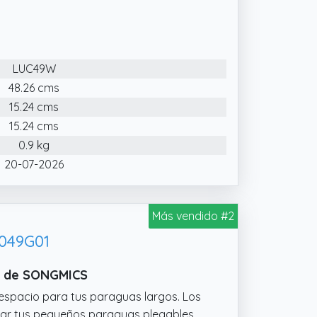
 de agua, la lluvia y la humedad se
stabilidad, incluso si pones muchos
LUC49W
l
48.26 cms
15.24 cms
15.24 cms
0.9 kg
20-07-2026
Más vendido #2
C049G01
ro de SONGMICS
 espacio para tus paraguas largos. Los
lgar tus pequeños paraguas plegables