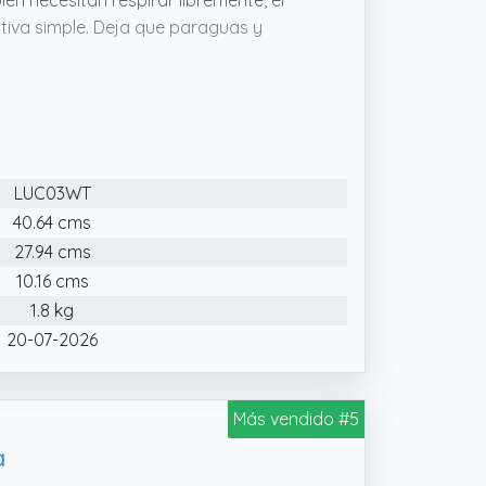
n necesitan respirar libremente, el
tiva simple. Deja que paraguas y
 acompaña firmemente a paraguas de
y un plato para agua extraíble debajo
a acumulado, así que el suelo no sufre
LUC03WT
40.64 cms
27.94 cms
10.16 cms
1.8 kg
20-07-2026
Más vendido #5
a