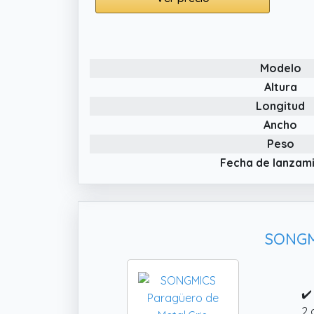
pi
de
✔️
Modelo
pa
Altura
Longitud
Ancho
Peso
Fecha de lanzam
SONGMI
✔️
2 