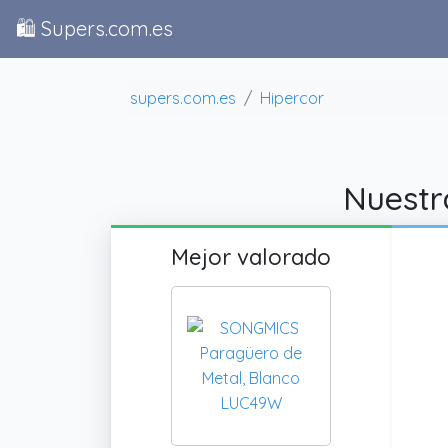
🛍️ Supers.com.es
supers.com.es
Hipercor
Nuestra
Mejor valorado