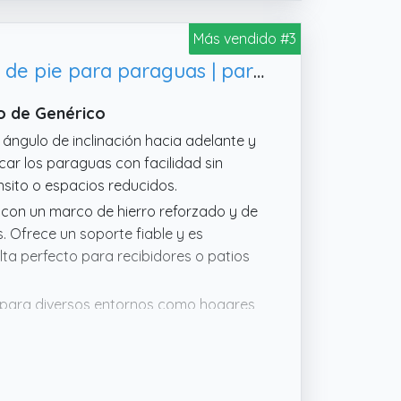
Más vendido #3
Genérico Paragüero | Cesta de Almacenaje para Bastones - Soporte alto de pie para paraguas | para el pasillo interior, lugar de trabajo y
o de Genérico
 ángulo de inclinación hacia adelante y
car los paraguas con facilidad sin
nsito o espacios reducidos.
o con un marco de hierro reforzado y de
. Ofrece un soporte fiable y es
lta perfecto para recibidores o patios
a para diversos entornos como hogares
ad como la estética interior con
a la principal.
nte que captura el exceso de agua,
los. Preserva la pulcritud de pasillos