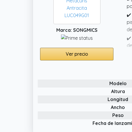
pa
✔️
pi
de
Marca: SONGMICS
✔️
de
en
Ver precio
✔️
pa
✔️
Modelo
ga
Altura
Longitud
Ancho
Peso
Fecha de lanzam